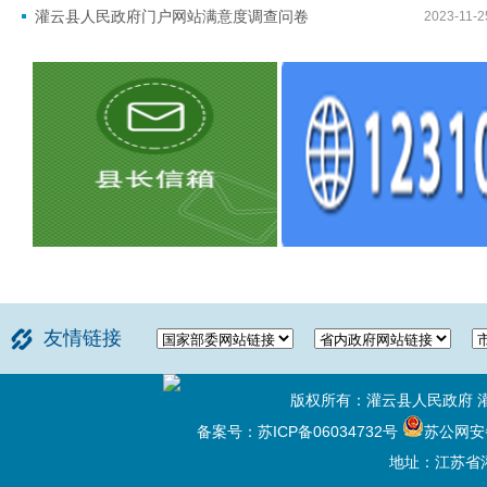
灌云县人民政府门户网站满意度调查问卷
2023-11-2
友情链接
版权所有：灌云县人民政府 
备案号：苏ICP备06034732号
苏公网安备 
地址：江苏省